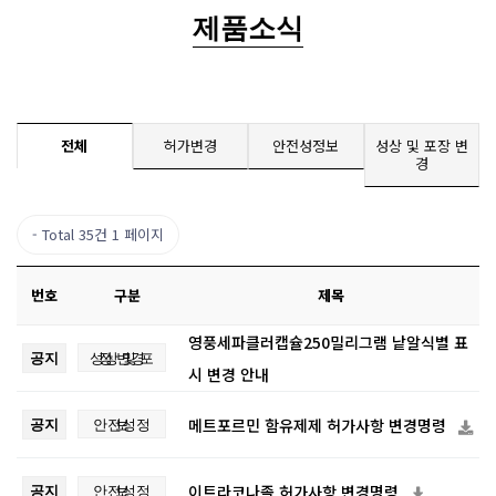
제품소식
전체
허가변경
안전성정보
성상 및 포장 변
경
Total 35건
1 페이지
번호
구분
제목
영풍세파클러캡슐250밀리그램 낱알식별 표
공지
성상 및 포장 변경
시 변경 안내
공지
안전성정보
메트포르민 함유제제 허가사항 변경명령
공지
안전성정보
이트라코나졸 허가사항 변경명령