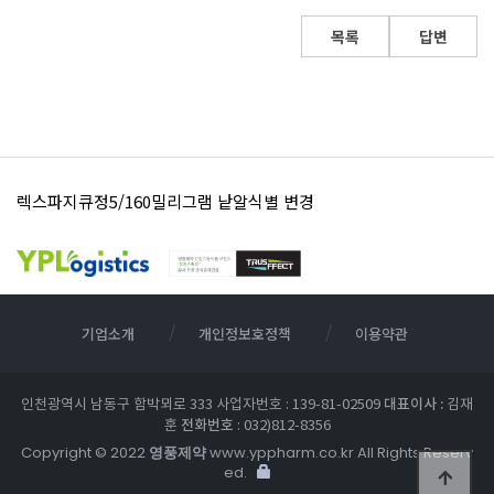
목록
답변
렉스파지큐정5/160밀리그램 낱알식별 변경
영풍세파클러캡슐250밀리그램 낱알식별 표시 변경 안내
기업소개
개인정보호정책
이용약관
대표이사 :
인천광역시 남동구 함박뫼로 333 사업자번호 : 139-81-02509
김재
전화번호
훈
: 032)812-8356
Copyright © 2022
영풍제약
www.yppharm.co.kr All Rights Reserv
ed.