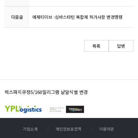
다음글
에제티미브 ·심바스타틴 복합제 허가사항 변경명령
목록
답변
렉스파지큐정5/160밀리그램 낱알식별 변경
영풍세파클러캡슐250밀리그램 낱알식별 표시 변경 안내
기업소개
개인정보호정책
이용약관